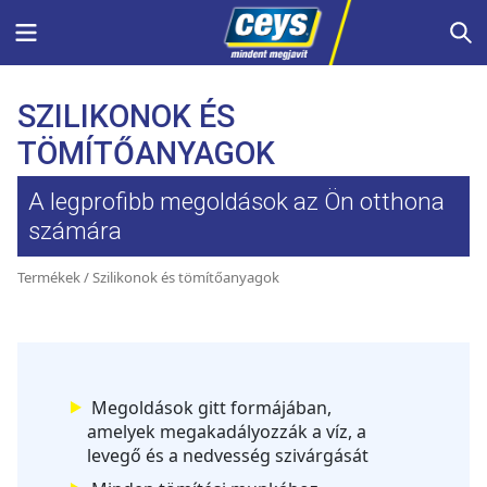
Skip
Menu
S
to
content
SZILIKONOK ÉS
TÖMÍTŐANYAGOK
A legprofibb megoldások az Ön otthona
számára
Termékek
/ Szilikonok és tömítőanyagok
Megoldások gitt formájában,
amelyek megakadályozzák a víz, a
levegő és a nedvesség szivárgását