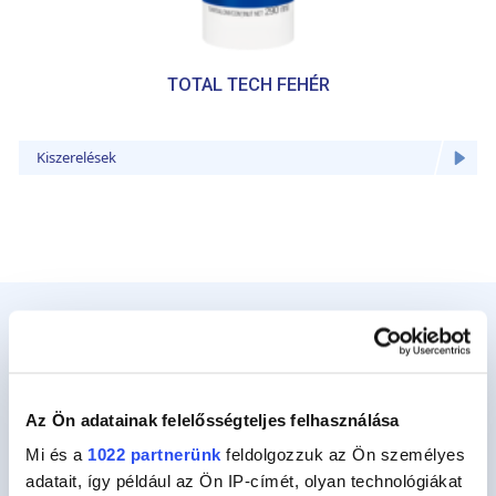
TOTAL TECH FEHÉR
Kiszerelések
GYIK
Az Ön adatainak felelősségteljes felhasználása
A motorcsónakom trimmelő rendszeréből olaj
Mi és a
1022 partnerünk
feldolgozzuk az Ön személyes
szivárog a korrózió következtében. Azt szeretném
adatait, így például az Ön IP-címét, olyan technológiákat
tudni, hogy van-e valamilyen gittjük vagy