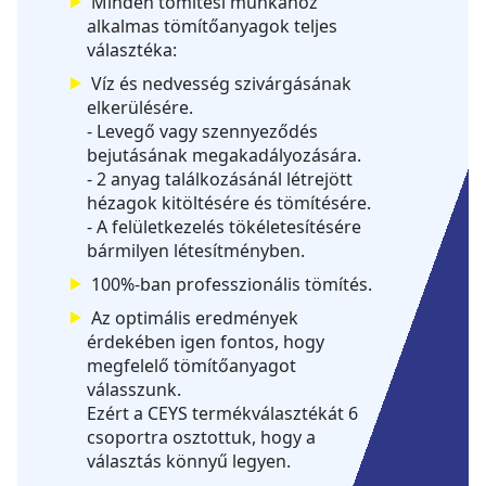
Minden tömítési munkához
alkalmas tömítőanyagok teljes
választéka:
Víz és nedvesség szivárgásának
elkerülésére.
- Levegő vagy szennyeződés
bejutásának megakadályozására.
- 2 anyag találkozásánál létrejött
hézagok kitöltésére és tömítésére.
- A felületkezelés tökéletesítésére
bármilyen létesítményben.
100%-ban professzionális tömítés.
Az optimális eredmények
érdekében igen fontos, hogy
megfelelő tömítőanyagot
válasszunk.
Ezért a CEYS
termékválasztékát 6
csoportra osztottuk,
hogy a
választás könnyű legyen.