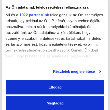
Az Ön adatainak felelősségteljes felhasználása
Mi és a
1022 partnerünk
feldolgozzuk az Ön személyes
adatait, így például az Ön IP-címét, olyan technológiákat
használva, mint a sütik, amelyekkel tárolhatjuk és
hozzáférünk az Ön adataihoz a készülékén, hogy
személyre szabott hirdetéseket és tartalmakat, hirdetés-
és tartalommérést, közönségbetekintéseket, valamint
termékfejlesztéseket biztosíthassunk Önnek. Ön dönt
arról, hogy ki használja az adatait és milyen célra.
Ha engedélyezi, a következőt is meg szeretnénk tenni:
JAVÍTÓLAKK
Részletek megjelenítése
Információgyűjtés az Ön földrajzi
elhelyezkedéséről pár méteres pontossággal
Az Ön készülékén beazonosítása annak konkrét
Kiszerelések
Elfogad
tulajdonságainak (ujjlenyomat) aktív ellenőrzésével
Tudjon meg többet személyes adatainak feldolgozási
Megtagad
módjairól és adja meg preferenciáit a
Részletek