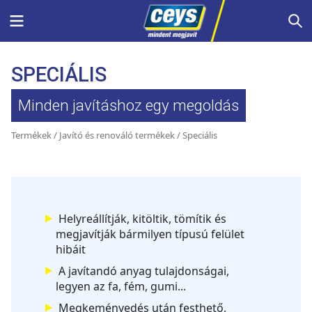
Skip
Menu
S
to
content
SPECIÁLIS
Minden javításhoz egy megoldás
Termékek
/
Javító és renováló termékek
/ Speciális
Helyreállítják, kitöltik, tömítik és
megjavítják bármilyen típusú felület
hibáit
A javítandó anyag tulajdonságai,
legyen az fa, fém, gumi...
Megkeményedés után festhető,