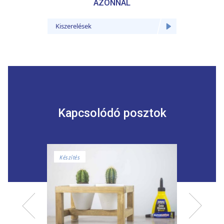
AZONNAL
Kiszerelések
Kiszere
Kapcsolódó posztok
Készítés
Javítás