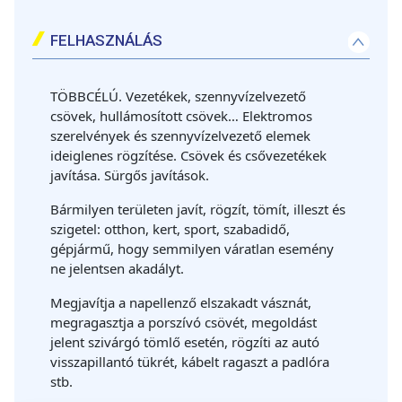
FELHASZNÁLÁS
TÖBBCÉLÚ. Vezetékek, szennyvízelvezető
csövek, hullámosított csövek… Elektromos
szerelvények és szennyvízelvezető elemek
ideiglenes rögzítése. Csövek és csővezetékek
javítása. Sürgős javítások.
Bármilyen területen javít, rögzít, tömít, illeszt és
szigetel: otthon, kert, sport, szabadidő,
gépjármű, hogy semmilyen váratlan esemény
ne jelentsen akadályt.
Megjavítja a napellenző elszakadt vásznát,
megragasztja a porszívó csövét, megoldást
jelent szivárgó tömlő esetén, rögzíti az autó
visszapillantó tükrét, kábelt ragaszt a padlóra
stb.