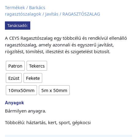
Termékek
/
Barkács
ragasztószalagok
/
Javítás
/ RAGASZTÓSZALAG
Tanácsadó:
A CEYS Ragasztószalag egy többcélú és rendkívül ellenálló
ragasztószalag, amely azonnali és egyszerű javítást,
rögzítést, tömítést, illesztést és szigetelést biztosít.
Patron
Tekercs
Ezüst
Fekete
10mx50mm
5m x 50mm
Anyagok
Bármilyen anyagra.
Többcélú: háztartás, kert, sport, gépkocsi