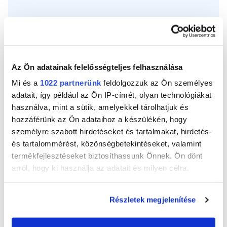
HASZNÁLATI ÚTMUTATÓ
Vágja le a kívánt hosszúságú szalagot kézzel vagy ollóval.
Vigye fel. Alkalmazási hőmérséklet: 0 ºC és +50 ºC között.
DOKUMENTÁCIÓ
Az Ön adatainak felelősségteljes felhasználása
TULAJDONSÁGOK
Mi és a
1022 partnerünk
feldolgozzuk az Ön személyes
adatait, így például az Ön IP-címét, olyan technológiákat
használva, mint a sütik, amelyekkel tárolhatjuk és
Erősen tapad fára, műanyagra, fémre,
hozzáférünk az Ön adataihoz a készülékén, hogy
szintetikus bőrre, szőnyegre, ponyvára és
személyre szabott hirdetéseket és tartalmakat, hirdetés-
gumira, még egyenetlen felület esetén is.
és tartalommérést, közönségbetekintéseket, valamint
100%-ban víz- és levegőálló. Rugalmas és szilárd
termékfejlesztéseket biztosíthassunk Önnek. Ön dönt
kötés. Eltávolítható. Nem hagy maradékot.
arról, hogy ki használja az adatait és milyen célra.
Nélkülözhetetlen vészhelyzet vagy váratlan
Ha engedélyezi, a következőt is meg szeretnénk tenni:
helyzet esetén.
Részletek megjelenítése
Információgyűjtés az Ön földrajzi
elhelyezkedéséről pár méteres pontossággal