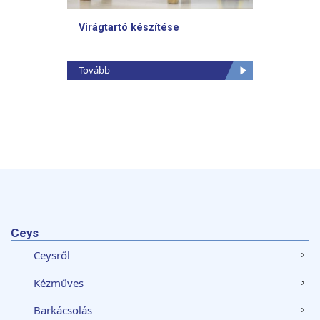
Virágtartó készítése
Porszí
Tovább
Tovább
Ceys
Ceysről
Kézműves
Barkácsolás