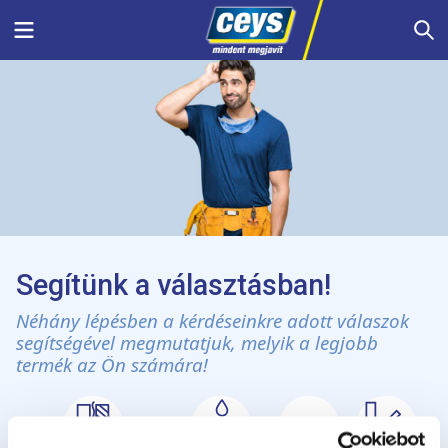
Skip
Menu
S
to
content
Segítünk a választásban!
Néhány lépésben a kérdéseinkre adott válaszok
segítségével megmutatjuk, melyik a legjobb
termék az Ön számára!