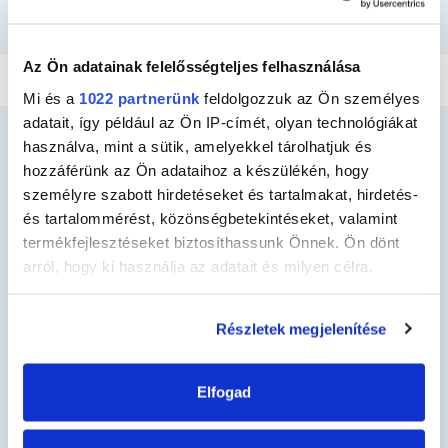
RAGASZTÁS ÉS RÖGZÍTÉS
VÍZHATLANÍTÁS
JAVÍTÁS
TÖMÍTÉS
Az Ön adatainak felelősségteljes felhasználása
Mi és a
1022 partnerünk
feldolgozzuk az Ön személyes
adatait, így például az Ön IP-címét, olyan technológiákat
használva, mint a sütik, amelyekkel tárolhatjuk és
hozzáférünk az Ön adataihoz a készülékén, hogy
személyre szabott hirdetéseket és tartalmakat, hirdetés-
Ceys
és tartalommérést, közönségbetekintéseket, valamint
Ceysről
termékfejlesztéseket biztosíthassunk Önnek. Ön dönt
Kézműves
arról, hogy ki használja az adatait és milyen célra.
Barkácsolás
Ha engedélyezi, a következőt is meg szeretnénk tenni:
Részletek megjelenítése
Fenntarthatóság
Információgyűjtés az Ön földrajzi
elhelyezkedéséről pár méteres pontossággal
Kapcsolat
Az Ön készülékén beazonosítása annak konkrét
Elfogad
tulajdonságainak (ujjlenyomat) aktív ellenőrzésével
Termékeink
Tudjon meg többet személyes adatainak feldolgozási