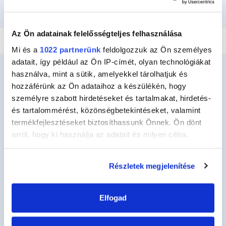
RAGASZTÁS ÉS RÖGZÍTÉS
VÍZHATLANÍTÁS
JAVÍTÁS
TÖMÍTÉS
Az Ön adatainak felelősségteljes felhasználása
Mi és a
1022 partnerünk
feldolgozzuk az Ön személyes
adatait, így például az Ön IP-címét, olyan technológiákat
használva, mint a sütik, amelyekkel tárolhatjuk és
hozzáférünk az Ön adataihoz a készülékén, hogy
személyre szabott hirdetéseket és tartalmakat, hirdetés-
Ceys
és tartalommérést, közönségbetekintéseket, valamint
Ceysről
termékfejlesztéseket biztosíthassunk Önnek. Ön dönt
Kézműves
arról, hogy ki használja az adatait és milyen célra.
Barkácsolás
Ha engedélyezi, a következőt is meg szeretnénk tenni:
Részletek megjelenítése
Fenntarthatóság
Információgyűjtés az Ön földrajzi
elhelyezkedéséről pár méteres pontossággal
Kapcsolat
Az Ön készülékén beazonosítása annak konkrét
Elfogad
tulajdonságainak (ujjlenyomat) aktív ellenőrzésével
Termékeink
Tudjon meg többet személyes adatainak feldolgozási