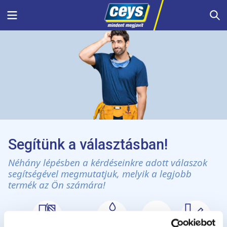
Skip
Menu
S
to
content
Segítünk a választásban!
Néhány lépésben a kérdéseinkre adott válaszok
segítségével megmutatjuk, melyik a legjobb
termék az Ön számára!