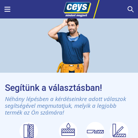
Skip
Menu
S
to
content
Segítünk a választásban!
Néhány lépésben a kérdéseinkre adott válaszok
segítségével megmutatjuk, melyik a legjobb
termék az Ön számára!