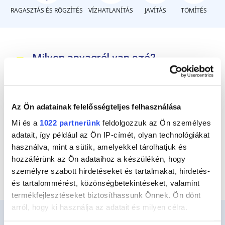
RAGASZTÁS ÉS RÖGZÍTÉS
VÍZHATLANÍTÁS
JAVÍTÁS
TÖMÍTÉS
Milyen anyagról van szó?
Merev műanyag PVC
Az Ön adatainak felelősségteljes felhasználása
Rugalmas műanyag gumi / kaucsuk /
Mi és a
1022 partnerünk
feldolgozzuk az Ön személyes
ponyva
adatait, így például az Ön IP-címét, olyan technológiákat
használva, mint a sütik, amelyekkel tárolhatjuk és
Fa
hozzáférünk az Ön adataihoz a készülékén, hogy
személyre szabott hirdetéseket és tartalmakat, hirdetés-
és tartalommérést, közönségbetekintéseket, valamint
termékfejlesztéseket biztosíthassunk Önnek. Ön dönt
arról, hogy ki használja az adatait és milyen célra.