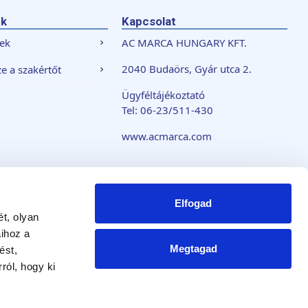
nk
Kapcsolat
ek
AC MARCA HUNGARY KFT.
2040 Budaörs, Gyár utca 2.
e a szakértőt
Ügyféltájékoztató
Tel: 06-23/511-430
www.acmarca.com
szabályzat
Elfogad
t, olyan
aihoz a
Megtagad
ést,
ról, hogy ki