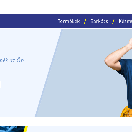
Termékek
Barkács
Kézm
rmék az Ön