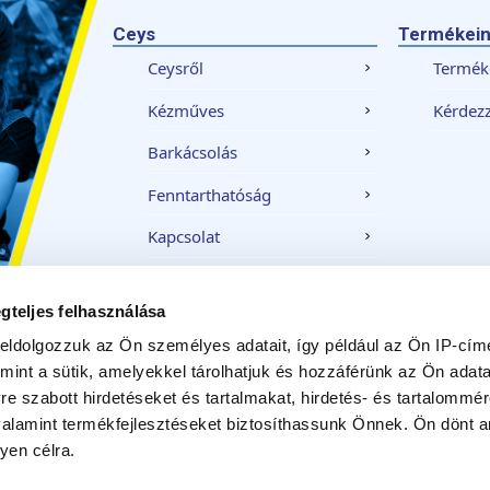
Ceys
Termékei
Ceysről
Termék
Kézműves
Kérdezz
Barkácsolás
Fenntarthatóság
Kapcsolat
gteljes felhasználása
Jogi nyilatkozatát
Adatvédelmi politikáját
Cookie-
eldolgozzuk az Ön személyes adatait, így például az Ön IP-címé
mint a sütik, amelyekkel tárolhatjuk és hozzáférünk az Ön adat
e szabott hirdetéseket és tartalmakat, hirdetés- és tartalommér
alamint termékfejlesztéseket biztosíthassunk Önnek. Ön dönt ar
yen célra.