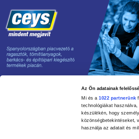
Az Ön adatainak felelőssé
©2024 Grupo AC MARCA
Mi és a
1022 partnerünk
f
technológiákat használva, 
készülékén, hogy személyr
közönségbetekintéseket, v
használja az adatait és mil