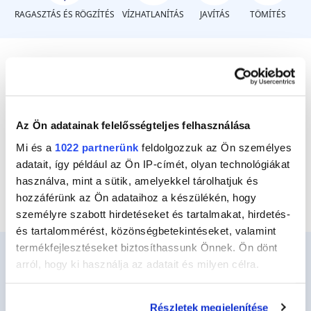
RAGASZTÁS ÉS RÖGZÍTÉS
VÍZHATLANÍTÁS
JAVÍTÁS
TÖMÍTÉS
Milyen gumit?
Az Ön adatainak felelősségteljes felhasználása
Gumi, kaucsuk, neoprén
Mi és a
1022 partnerünk
feldolgozzuk az Ön személyes
Gumi talpak
adatait, így például az Ön IP-címét, olyan technológiákat
használva, mint a sütik, amelyekkel tárolhatjuk és
hozzáférünk az Ön adataihoz a készülékén, hogy
személyre szabott hirdetéseket és tartalmakat, hirdetés-
és tartalommérést, közönségbetekintéseket, valamint
termékfejlesztéseket biztosíthassunk Önnek. Ön dönt
arról, hogy ki használja az adatait és milyen célra.
Ceys
Ha engedélyezi, a következőt is meg szeretnénk tenni:
Részletek megjelenítése