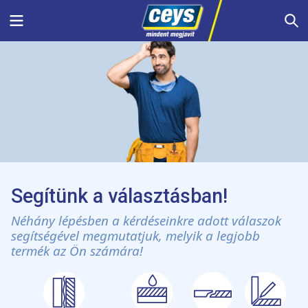
Skip
Menu
S
to
content
Segítünk a választásban!
Néhány lépésben a kérdéseinkre adott válaszok
segítségével megmutatjuk, melyik a legjobb
termék az Ön számára!