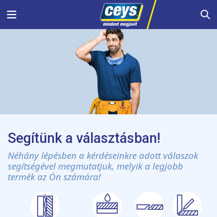
Skip
Menu
S
to
content
Segítünk a választásban!
Néhány lépésben a kérdéseinkre adott válaszok
segítségével megmutatjuk, melyik a legjobb
termék az Ön számára!