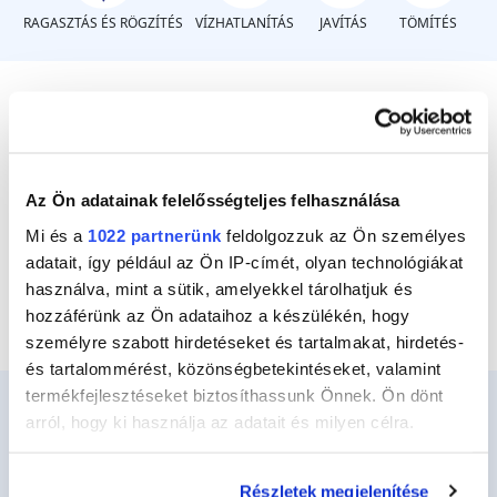
RAGASZTÁS ÉS RÖGZÍTÉS
VÍZHATLANÍTÁS
JAVÍTÁS
TÖMÍTÉS
Kis vagy nagy munkákhoz?
Az Ön adatainak felelősségteljes felhasználása
Kézimunka
Mi és a
1022 partnerünk
feldolgozzuk az Ön személyes
Padló és fal
adatait, így például az Ön IP-címét, olyan technológiákat
használva, mint a sütik, amelyekkel tárolhatjuk és
hozzáférünk az Ön adataihoz a készülékén, hogy
személyre szabott hirdetéseket és tartalmakat, hirdetés-
és tartalommérést, közönségbetekintéseket, valamint
termékfejlesztéseket biztosíthassunk Önnek. Ön dönt
arról, hogy ki használja az adatait és milyen célra.
Ceys
Ha engedélyezi, a következőt is meg szeretnénk tenni:
Részletek megjelenítése