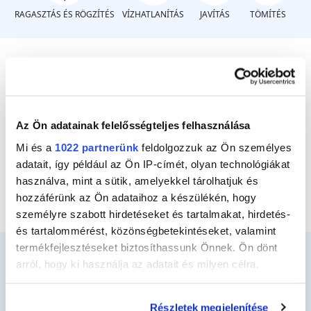
RAGASZTÁS ÉS RÖGZÍTÉS
VÍZHATLANÍTÁS
JAVÍTÁS
TÖMÍTÉS
Mi a probléma?
Az Ön adatainak felelősségteljes felhasználása
Törött tárgy
Mi és a
1022 partnerünk
feldolgozzuk az Ön személyes
Üveg más anyagokkal
adatait, így például az Ön IP-címét, olyan technológiákat
használva, mint a sütik, amelyekkel tárolhatjuk és
hozzáférünk az Ön adataihoz a készülékén, hogy
személyre szabott hirdetéseket és tartalmakat, hirdetés-
és tartalommérést, közönségbetekintéseket, valamint
termékfejlesztéseket biztosíthassunk Önnek. Ön dönt
arról, hogy ki használja az adatait és milyen célra.
Ceys
Ha engedélyezi, a következőt is meg szeretnénk tenni:
Részletek megjelenítése