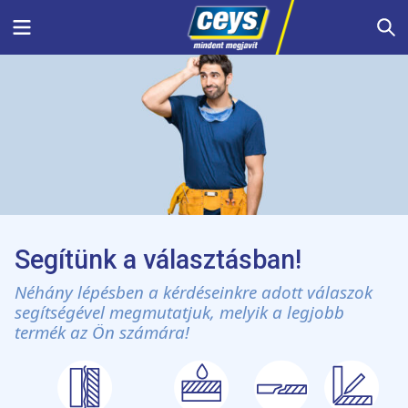
Skip
Menu
S
to
content
Segítünk a választásban!
Néhány lépésben a kérdéseinkre adott válaszok
segítségével megmutatjuk, melyik a legjobb
termék az Ön számára!