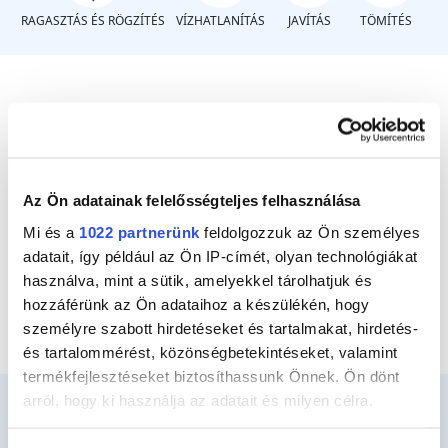
RAGASZTÁS ÉS RÖGZÍTÉS
VÍZHATLANÍTÁS
JAVÍTÁS
TÖMÍTÉS
Milyen műanyagot?
Merev műanyag
Az Ön adatainak felelősségteljes felhasználása
Rugalmas műanyag
Mi és a
1022 partnerünk
feldolgozzuk az Ön személyes
adatait, így például az Ön IP-címét, olyan technológiákat
PVC csövek
használva, mint a sütik, amelyekkel tárolhatjuk és
hozzáférünk az Ön adataihoz a készülékén, hogy
személyre szabott hirdetéseket és tartalmakat, hirdetés-
és tartalommérést, közönségbetekintéseket, valamint
termékfejlesztéseket biztosíthassunk Önnek. Ön dönt
arról, hogy ki használja az adatait és milyen célra.
Ha engedélyezi, a következőt is meg szeretnénk tenni: