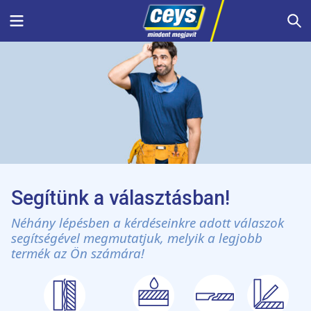
Skip
Menu
S
to
content
Segítünk a választásban!
Néhány lépésben a kérdéseinkre adott válaszok
segítségével megmutatjuk, melyik a legjobb
termék az Ön számára!