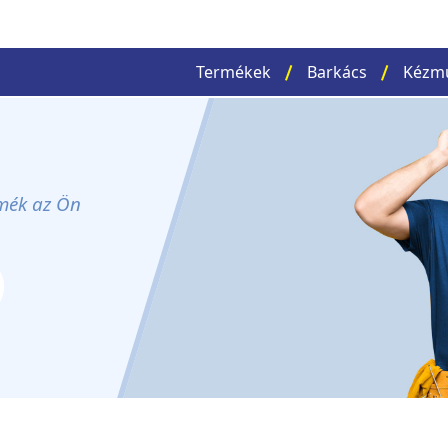
Termékek
Barkács
Kézm
rmék az Ön