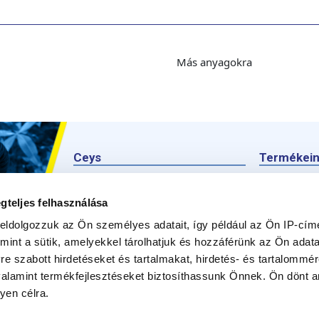
Más anyagokra
Ceys
Termékei
Ceysről
Termék
gteljes felhasználása
Kézműves
Kérdezz
eldolgozzuk az Ön személyes adatait, így például az Ön IP-címé
Barkácsolás
mint a sütik, amelyekkel tárolhatjuk és hozzáférünk az Ön adat
e szabott hirdetéseket és tartalmakat, hirdetés- és tartalommér
Fenntarthatóság
alamint termékfejlesztéseket biztosíthassunk Önnek. Ön dönt ar
Kapcsolat
yen célra.