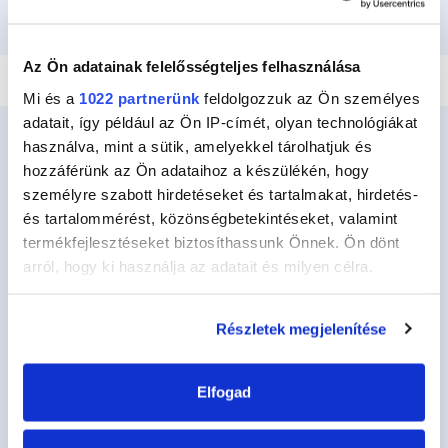
RAGASZTÁS ÉS RÖGZÍTÉS
VÍZHATLANÍTÁS
JAVÍTÁS
TÖMÍTÉS
Az Ön adatainak felelősségteljes felhasználása
Mi és a
1022 partnerünk
feldolgozzuk az Ön személyes
adatait, így például az Ön IP-címét, olyan technológiákat
használva, mint a sütik, amelyekkel tárolhatjuk és
hozzáférünk az Ön adataihoz a készülékén, hogy
személyre szabott hirdetéseket és tartalmakat, hirdetés-
Ceys
és tartalommérést, közönségbetekintéseket, valamint
Ceysről
termékfejlesztéseket biztosíthassunk Önnek. Ön dönt
Kézműves
arról, hogy ki használja az adatait és milyen célra.
Barkácsolás
Ha engedélyezi, a következőt is meg szeretnénk tenni:
Részletek megjelenítése
Fenntarthatóság
Információgyűjtés az Ön földrajzi
elhelyezkedéséről pár méteres pontossággal
Kapcsolat
Az Ön készülékén beazonosítása annak konkrét
Elfogad
tulajdonságainak (ujjlenyomat) aktív ellenőrzésével
Termékeink
Tudjon meg többet személyes adatainak feldolgozási