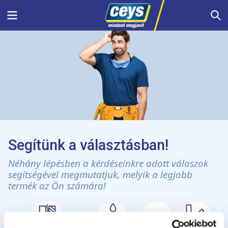
Skip
Menu
S
to
content
Segítünk a választásban!
Néhány lépésben a kérdéseinkre adott válaszok
segítségével megmutatjuk, melyik a legjobb
termék az Ön számára!