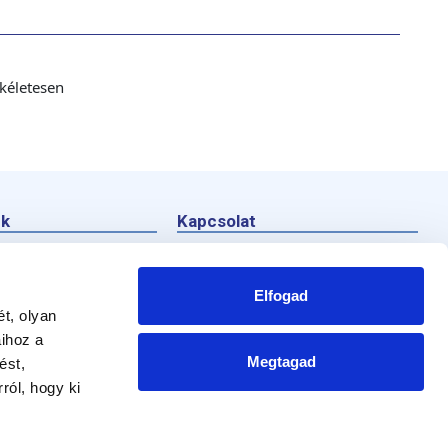
kéletesen
nk
Kapcsolat
ek
AC MARCA HUNGARY KFT.
2040 Budaörs, Gyár utca 2.
e a szakértőt
Elfogad
t, olyan
Ügyféltájékoztató
aihoz a
Tel: 06-23/511-430
Megtagad
ést,
www.acmarca.com
ról, hogy ki