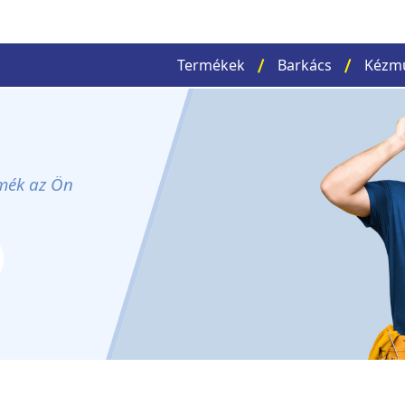
Termékek
Barkács
Kézm
rmék az Ön