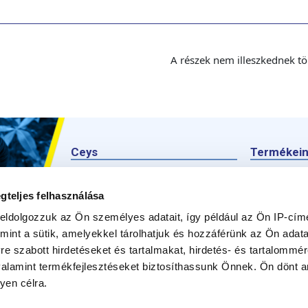
A részek nem illeszkednek tö
Ceys
Termékei
Ceysről
Termék
gteljes felhasználása
Kézműves
Kérdezz
eldolgozzuk az Ön személyes adatait, így például az Ön IP-címé
Barkácsolás
mint a sütik, amelyekkel tárolhatjuk és hozzáférünk az Ön adat
e szabott hirdetéseket és tartalmakat, hirdetés- és tartalommér
Fenntarthatóság
alamint termékfejlesztéseket biztosíthassunk Önnek. Ön dönt ar
Kapcsolat
yen célra.