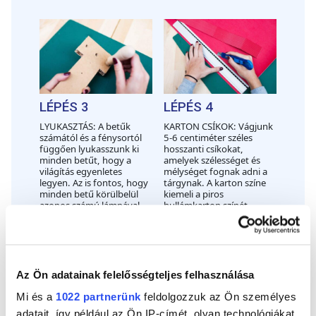
LÉPÉS 3
LÉPÉS 4
LYUKASZTÁS: A betűk
KARTON CSÍKOK: Vágjunk
számától és a fénysortól
5-6 centiméter széles
függően lyukasszunk ki
hosszanti csíkokat,
minden betűt, hogy a
amelyek szélességet és
világítás egyenletes
mélységet fognak adni a
legyen. Az is fontos, hogy
tárgynak. A karton színe
minden betű körülbelül
kiemeli a piros
azonos számú lámpával
hullámkarton színét.
rendelkezzen.
Az Ön adatainak felelősségteljes felhasználása
Mi és a
1022 partnerünk
feldolgozzuk az Ön személyes
adatait, így például az Ön IP-címét, olyan technológiákat