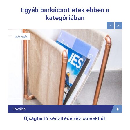
Egyéb barkácsötletek ebben a
kategóriában
<
>
Készítés
Tovább
Újságtartó készítése rézcsövekből.