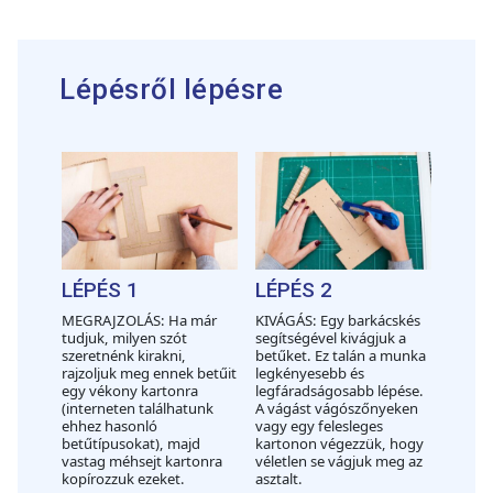
Lépésről lépésre
LÉPÉS 1
LÉPÉS 2
MEGRAJZOLÁS: Ha már
KIVÁGÁS: Egy barkácskés
tudjuk, milyen szót
segítségével kivágjuk a
szeretnénk kirakni,
betűket. Ez talán a munka
rajzoljuk meg ennek betűit
legkényesebb és
egy vékony kartonra
legfáradságosabb lépése.
(interneten találhatunk
A vágást vágószőnyeken
ehhez hasonló
vagy egy felesleges
betűtípusokat), majd
kartonon végezzük, hogy
vastag méhsejt kartonra
véletlen se vágjuk meg az
kopírozzuk ezeket.
asztalt.