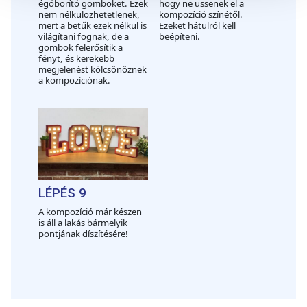
égőborító gömböket. Ezek
hogy ne üssenek el a
szabásához, közösségi funkciók biztosításához,
nem nélkülözhetetlenek,
kompozíció színétől.
valamint weboldalforgalmunk elemzéséhez. Ezenkívül
mert a betűk ezek nélkül is
Ezeket hátulról kell
világítani fognak, de a
beépíteni.
közösségi média-, hirdető- és elemező partnereinkkel
gömbök felerősítik a
megosztjuk az Ön weboldalhasználatra vonatkozó
fényt, és kerekebb
megjelenést kölcsönöznek
adatait, akik kombinálhatják az adatokat más olyan
a kompozíciónak.
adatokkal, amelyeket Ön adott meg számukra vagy az
Ön által használt más szolgáltatásokból gyűjtöttek.
LÉPÉS 9
A kompozíció már készen
is áll a lakás bármelyik
pontjának díszítésére!