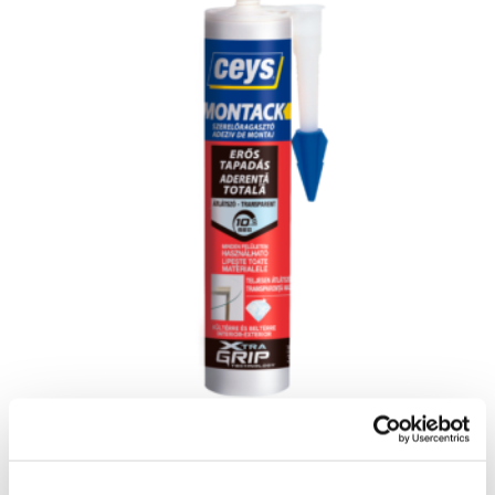
MONTACK ÁTLÁTSZÓ ERŐS TAPADÁS