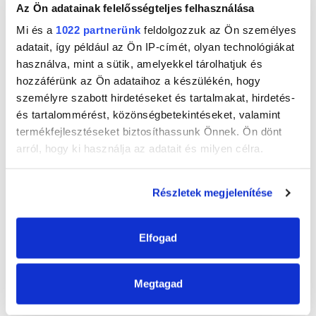
Az Ön adatainak felelősségteljes felhasználása
Egyéb barkácsötletek ebben a
Mi és a
1022 partnerünk
feldolgozzuk az Ön személyes
kategóriában
adatait, így például az Ön IP-címét, olyan technológiákat
<
>
használva, mint a sütik, amelyekkel tárolhatjuk és
hozzáférünk az Ön adataihoz a készülékén, hogy
Otthon
személyre szabott hirdetéseket és tartalmakat, hirdetés-
és tartalommérést, közönségbetekintéseket, valamint
termékfejlesztéseket biztosíthassunk Önnek. Ön dönt
arról, hogy ki használja az adatait és milyen célra.
Ha engedélyezi, a következőt is meg szeretnénk tenni:
Részletek megjelenítése
Információgyűjtés az Ön földrajzi
elhelyezkedéséről pár méteres pontossággal
Az Ön készülékén beazonosítása annak konkrét
Elfogad
tulajdonságainak (ujjlenyomat) aktív ellenőrzésével
Tovább
Tudjon meg többet személyes adatainak feldolgozási
Levált csempe felragasztása
Megtagad
módjairól és adja meg preferenciáit a
Részletek
pontban
. Bármikor módosíthatja vagy visszavonhatja a