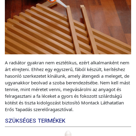
A radiátor gyakran nem esztétikus, ezért alkalmanként nem
árt elrejteni. Ehhez egy egyszerű, fából készült, kerítéshez
hasonló szerkezetet kínálunk, amely átengedi a meleget, de
ugyanakkor beolvad a szoba berendezésébe. Nem kell mást
tennie, mint méretet venni, megvásárolni az anyagot és
felragasztani a fa léceket a gyors és fokozott szilárdságú
kötést és tiszta kidolgozást biztosító Montack Láthatatlan
Erős Tapadás szerelőragasztóval.
SZÜKSÉGES TERMÉKEK