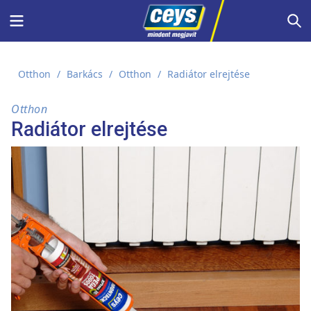
Skip
Menu
S
to
content
Otthon
/
Barkács
/
Otthon
/
Radiátor elrejtése
Otthon
Radiátor elrejtése