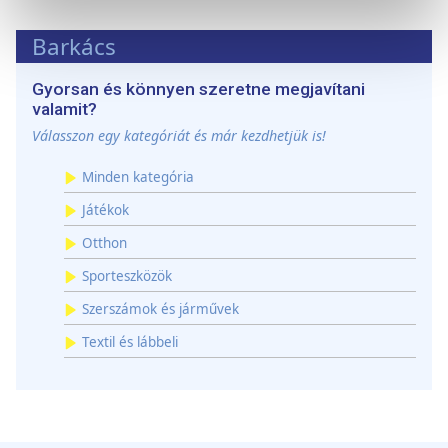
Sütinyilatkozathoz való hozzájárulását.
Barkács
Sütiket használunk a tartalmak és hirdetések személyre
szabásához, közösségi funkciók biztosításához,
Gyorsan és könnyen szeretne megjavítani
valamint weboldalforgalmunk elemzéséhez. Ezenkívül
valamit?
közösségi média-, hirdető- és elemező partnereinkkel
Válasszon egy kategóriát és már kezdhetjük is!
megosztjuk az Ön weboldalhasználatra vonatkozó
Minden kategória
adatait, akik kombinálhatják az adatokat más olyan
adatokkal, amelyeket Ön adott meg számukra vagy az
Játékok
Ön által használt más szolgáltatásokból gyűjtöttek.
Otthon
Sporteszközök
Szerszámok és járművek
Textil és lábbeli